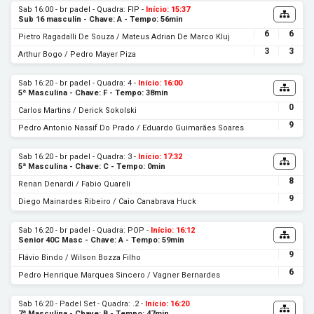
Sab 16:00 - br padel - Quadra: FIP -
Início: 15:37
Sub 16 masculin - Chave: A - Tempo: 56min
6
6
Pietro Ragadalli De Souza / Mateus Adrian De Marco Kluj
3
3
Arthur Bogo / Pedro Mayer Piza
Sab 16:20 - br padel - Quadra: 4 -
Início: 16:00
5ª Masculina - Chave: F - Tempo: 38min
0
Carlos Martins / Derick Sokolski
9
Pedro Antonio Nassif Do Prado / Eduardo Guimarães Soares
Sab 16:20 - br padel - Quadra: 3 -
Início: 17:32
5ª Masculina - Chave: C - Tempo: 0min
8
Renan Denardi / Fabio Quareli
9
Diego Mainardes Ribeiro / Caio Canabrava Huck
Sab 16:20 - br padel - Quadra: POP -
Início: 16:12
Senior 40C Masc - Chave: A - Tempo: 59min
9
Flávio Bindo / Wilson Bozza Filho
6
Pedro Henrique Marques Sincero / Vagner Bernardes
Sab 16:20 - Padel Set - Quadra: .2 -
Início: 16:20
7ª Masculina - Chave: B - Tempo: 47min