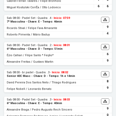
Gabriel Ferrari Tavares / Filipe Bronholo
6
6
Miguel Kostulski CorrÊa / Otto Lodovico
Sab 08:00 - Padel Set - Quadra: .4 -
Início: 07:59
7ª Masculina - Chave: E - Tempo: 46min
9
Ricardo Stival / Felipe Fava Amarante
4
Roberto Pimenta / Mário Baduy
Sab 08:00 - Padel Set - Quadra: .2 -
Início: 08:01
6ª Masculina - Chave: D - Tempo: 51min
6
Ézio Calliari / Filipe Santo * Feijão*
9
Alexandre Freitas / Gustavo Martin
Sab 08:00 - br padel - Quadra: .3 -
Início: 08:02
Senior 40C Masc - Chave: D - Tempo: 1h e 14min
8
David Pereira Dos Santos Neto / Thiago Rodrigues
9
Felipe Nobell / Leonardo Benato
Sab 08:00 - Padel Set - Quadra: .3 -
Início: 08:03
6ª Masculina - Chave: E - Tempo: 40min
9
Alexandre Braga / Pedro Augusto Rech Sincero
0