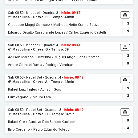
Solesmir Demarco Rodrigues Junior / Leonardo Galiati
Sab 08:50 - br padel - Quadra: 3 -
Início: 09:17
2ª Masculina - Chave: B - Tempo: 43min
3
Giuseppe Maggi Schwarz / Matheus Netto Cunha Souza
9
Eduardo Orsatto Casagrande Lopes / Carlos Eugênio Castelli
Sab 08:50 - br padel - Quadra: 4 -
Início: 08:43
6ª Masculina - Chave: G - Tempo: 39min
3
Adilson Marcos Buczenko / Miguel Angel Sanz Pestana
9
André Gemael Davila / Rodrigo Vendramin
Sab 08:50 - Padel Set - Quadra: .4 -
Início: 08:48
6ª Masculina - Chave: A - Tempo: 42min
9
Rafael Luiz Ingles / Adilson Gois
3
Luiz Zagonel / Mauro Lara
Sab 08:50 - Padel Set - Quadra: .3 -
Início: 08:49
7ª Masculina - Chave: C - Tempo: 34min
9
Rafael Gre / Gustavo Dos Santos Kuskoski
4
Italo Cordeiro / Paulo Eduardo Toledo