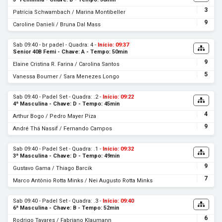
3
Patrícia Schwambach / Marina Montibeller
9
Caroline Danieli / Bruna Dal Mass
Sab 09:40 - br padel - Quadra: 4 -
Início: 09:37
Senior 40B Femi - Chave: A - Tempo: 50min
9
Elaine Cristina R. Farina / Carolina Santos
5
Vanessa Boumer / Sara Menezes Longo
Sab 09:40 - Padel Set - Quadra: .2 -
Início: 09:22
4ª Masculina - Chave: D - Tempo: 45min
4
Arthur Bogo / Pedro Mayer Piza
9
André Thá Nassif / Fernando Campos
Sab 09:40 - Padel Set - Quadra: .1 -
Início: 09:32
3ª Masculina - Chave: D - Tempo: 49min
9
Gustavo Gama / Thiago Barcik
7
Marco Antônio Rotta Minks / Nei Augusto Rotta Minks
Sab 09:40 - Padel Set - Quadra: .3 -
Início: 09:40
6ª Masculina - Chave: B - Tempo: 52min
6
Rodrigo Tavares / Fabriano Klaumann