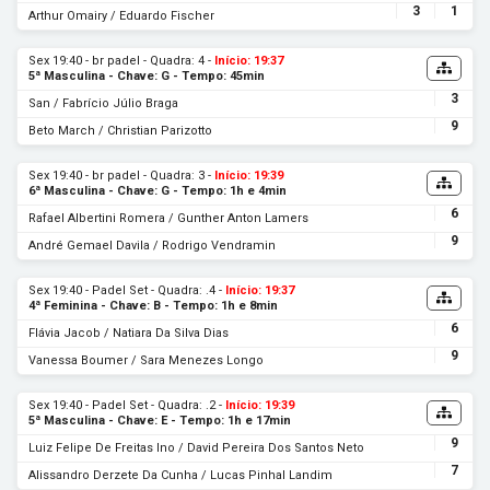
3
1
Arthur Omairy / Eduardo Fischer
Sex 19:40 - br padel - Quadra: 4 -
Início: 19:37
5ª Masculina - Chave: G - Tempo: 45min
3
San / Fabrício Júlio Braga
9
Beto March / Christian Parizotto
Sex 19:40 - br padel - Quadra: 3 -
Início: 19:39
6ª Masculina - Chave: G - Tempo: 1h e 4min
6
Rafael Albertini Romera / Gunther Anton Lamers
9
André Gemael Davila / Rodrigo Vendramin
Sex 19:40 - Padel Set - Quadra: .4 -
Início: 19:37
4ª Feminina - Chave: B - Tempo: 1h e 8min
6
Flávia Jacob / Natiara Da Silva Dias
9
Vanessa Boumer / Sara Menezes Longo
Sex 19:40 - Padel Set - Quadra: .2 -
Início: 19:39
5ª Masculina - Chave: E - Tempo: 1h e 17min
9
Luiz Felipe De Freitas Ino / David Pereira Dos Santos Neto
7
Alissandro Derzete Da Cunha / Lucas Pinhal Landim