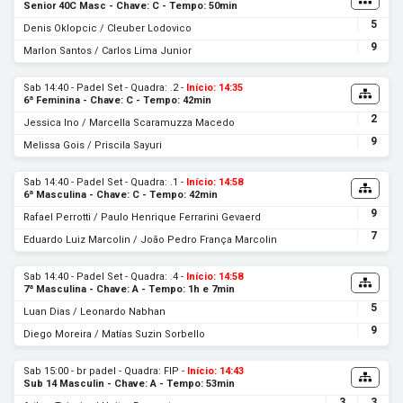
Senior 40C Masc - Chave: C - Tempo: 50min
5
Denis Oklopcic / Cleuber Lodovico
9
Marlon Santos / Carlos Lima Junior
Sab 14:40 - Padel Set - Quadra: .2 -
Início: 14:35
6ª Feminina - Chave: C - Tempo: 42min
2
Jessica Ino / Marcella Scaramuzza Macedo
9
Melissa Gois / Priscila Sayuri
Sab 14:40 - Padel Set - Quadra: .1 -
Início: 14:58
6ª Masculina - Chave: C - Tempo: 42min
9
Rafael Perrotti / Paulo Henrique Ferrarini Gevaerd
7
Eduardo Luiz Marcolin / João Pedro França Marcolin
Sab 14:40 - Padel Set - Quadra: .4 -
Início: 14:58
7ª Masculina - Chave: A - Tempo: 1h e 7min
5
Luan Dias / Leonardo Nabhan
9
Diego Moreira / Matías Suzin Sorbello
Sab 15:00 - br padel - Quadra: FIP -
Início: 14:43
Sub 14 Masculin - Chave: A - Tempo: 53min
3
3