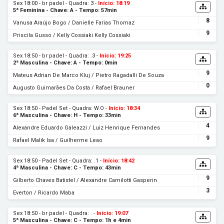
Sex 18:00 - br padel - Quadra: 3 -
Início: 18:19
5ª Feminina - Chave: A - Tempo: 57min
8
Vanusa Araújo Bogo / Danielle Farias Thomaz
9
Priscila Gusso / Kelly Cossiaki Kelly Cossiaki
Sex 18:50 - br padel - Quadra: .3 -
Início: 19:25
2ª Masculina - Chave: A - Tempo: 0min
9
Mateus Adrian De Marco Kluj / Pietro Ragadalli De Souza
0
Augusto Guimarães Da Costa / Rafael Brauner
Sex 18:50 - Padel Set - Quadra: W.O -
Início: 18:34
6ª Masculina - Chave: H - Tempo: 33min
4
Alexandre Eduardo Galeazzi / Luiz Henrique Fernandes
9
Rafael Malik Isa / Guilherme Leao
Sex 18:50 - Padel Set - Quadra: .1 -
Início: 18:42
4ª Masculina - Chave: C - Tempo: 43min
9
Gilberto Chaves Batistel / Alexandre Camilotti Gasperin
3
Everton / Ricardo Maba
Sex 18:50 - br padel - Quadra: . -
Início: 19:07
5ª Masculina - Chave: C - Tempo: 1h e 4min