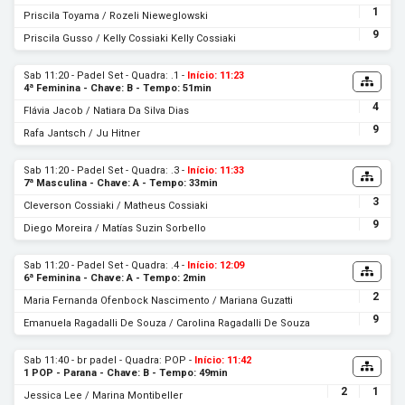
1
Priscila Toyama / Rozeli Nieweglowski
9
Priscila Gusso / Kelly Cossiaki Kelly Cossiaki
Sab 11:20 - Padel Set - Quadra: .1 -
Início: 11:23
4ª Feminina - Chave: B - Tempo: 51min
4
Flávia Jacob / Natiara Da Silva Dias
9
Rafa Jantsch / Ju Hitner
Sab 11:20 - Padel Set - Quadra: .3 -
Início: 11:33
7ª Masculina - Chave: A - Tempo: 33min
3
Cleverson Cossiaki / Matheus Cossiaki
9
Diego Moreira / Matías Suzin Sorbello
Sab 11:20 - Padel Set - Quadra: .4 -
Início: 12:09
6ª Feminina - Chave: A - Tempo: 2min
2
Maria Fernanda Ofenbock Nascimento / Mariana Guzatti
9
Emanuela Ragadalli De Souza / Carolina Ragadalli De Souza
Sab 11:40 - br padel - Quadra: POP -
Início: 11:42
1 POP - Parana - Chave: B - Tempo: 49min
2
1
Jessica Lee / Marina Montibeller