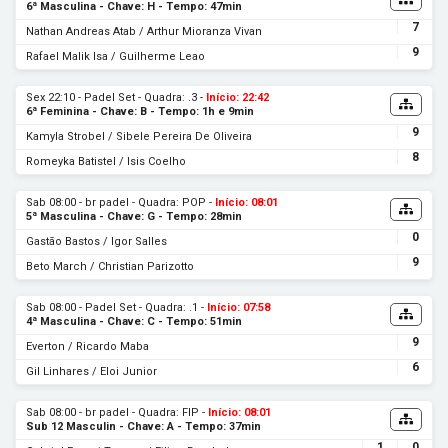
6ª Masculina - Chave: H - Tempo: 47min
7
Nathan Andreas Atab / Arthur Mioranza Vivan
9
Rafael Malik Isa / Guilherme Leao
Sex 22:10 - Padel Set - Quadra: .3 -
Início: 22:42
6ª Feminina - Chave: B - Tempo: 1h e 9min
9
Kamyla Strobel / Sibele Pereira De Oliveira
8
Romeyka Batistel / Isis Coelho
Sab 08:00 - br padel - Quadra: POP -
Início: 08:01
5ª Masculina - Chave: G - Tempo: 28min
0
Gastão Bastos / Igor Salles
9
Beto March / Christian Parizotto
Sab 08:00 - Padel Set - Quadra: .1 -
Início: 07:58
4ª Masculina - Chave: C - Tempo: 51min
9
Everton / Ricardo Maba
6
Gil Linhares / Eloi Junior
Sab 08:00 - br padel - Quadra: FIP -
Início: 08:01
Sub 12 Masculin - Chave: A - Tempo: 37min
1
0