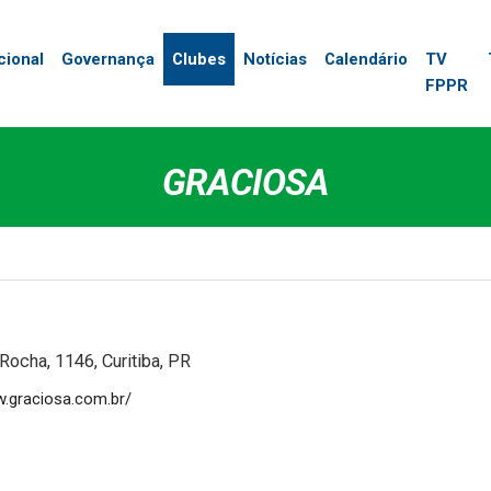
cional
Governança
Clubes
Notícias
Calendário
TV
FPPR
GRACIOSA
Rocha, 1146, Curitiba, PR
w.graciosa.com.br/