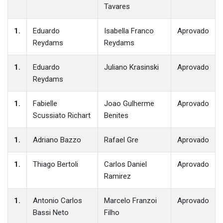
Tavares
1.
Eduardo
Isabella Franco
Aprovado
Reydams
Reydams
1.
Eduardo
Juliano Krasinski
Aprovado
Reydams
1.
Fabielle
Joao Gulherme
Aprovado
Scussiato Richart
Benites
1.
Adriano Bazzo
Rafael Gre
Aprovado
1.
Thiago Bertoli
Carlos Daniel
Aprovado
Ramirez
1.
Antonio Carlos
Marcelo Franzoi
Aprovado
Bassi Neto
Filho