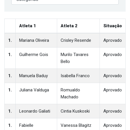
Atleta 1
Atleta 2
Situação
1.
Mariana Oliveira
Crisley Resende
Aprovado
1.
Guilherme Gois
Murilo Tavares
Aprovado
Bello
1.
Manuela Baduy
Isabella Franco
Aprovado
1.
Juliana Valduga
Romualdo
Aprovado
Machado
1.
Leonardo Galiati
Cintia Kuskoski
Aprovado
1.
Fabielle
Vanessa Blagitz
Aprovado