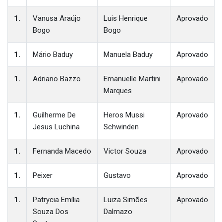
1.
Vanusa Araújo
Luis Henrique
Aprovado
Bogo
Bogo
1.
Mário Baduy
Manuela Baduy
Aprovado
1.
Adriano Bazzo
Emanuelle Martini
Aprovado
Marques
1.
Guilherme De
Heros Mussi
Aprovado
Jesus Luchina
Schwinden
1.
Fernanda Macedo
Victor Souza
Aprovado
1.
Peixer
Gustavo
Aprovado
1.
Patrycia Emília
Luiza Simões
Aprovado
Souza Dos
Dalmazo