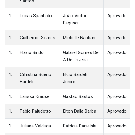
Santos
1.
Lucas Spanholo
João Victor
Aprovado
Fagundi
1.
Guilherme Soares
Michelle Nabhan
Aprovado
1.
Flávio Bindo
Gabriel Gomes De
Aprovado
A De Oliveira
1.
Crhistina Bueno
Elcio Bardeli
Aprovado
Bardeli
Junior
1.
Larissa Krause
Gastão Bastos
Aprovado
1.
Fabio Paludetto
Elton Dalla Barba
Aprovado
1.
Juliana Valduga
Patrícia Danielski
Aprovado