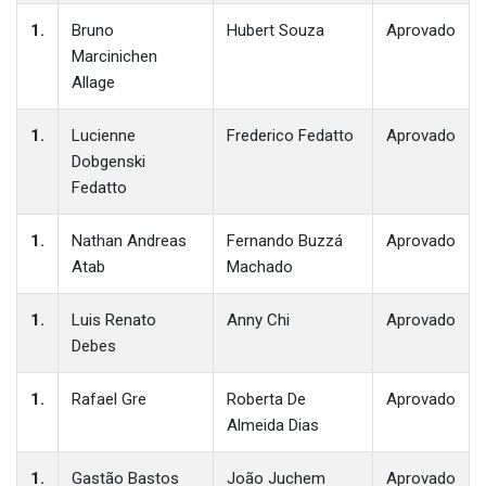
1.
Bruno
Hubert Souza
Aprovado
Marcinichen
Allage
1.
Lucienne
Frederico Fedatto
Aprovado
Dobgenski
Fedatto
1.
Nathan Andreas
Fernando Buzzá
Aprovado
Atab
Machado
1.
Luis Renato
Anny Chi
Aprovado
Debes
1.
Rafael Gre
Roberta De
Aprovado
Almeida Dias
1.
Gastão Bastos
João Juchem
Aprovado