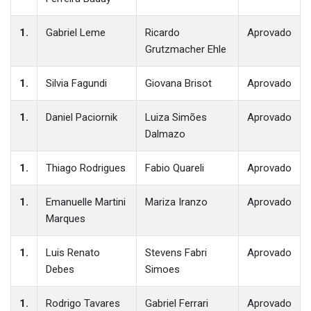
1.
Gabriel Leme
Ricardo
Aprovado
Grutzmacher Ehle
1.
Silvia Fagundi
Giovana Brisot
Aprovado
1.
Daniel Paciornik
Luiza Simões
Aprovado
Dalmazo
1.
Thiago Rodrigues
Fabio Quareli
Aprovado
1.
Emanuelle Martini
Mariza Iranzo
Aprovado
Marques
1.
Luis Renato
Stevens Fabri
Aprovado
Debes
Simoes
1.
Rodrigo Tavares
Gabriel Ferrari
Aprovado