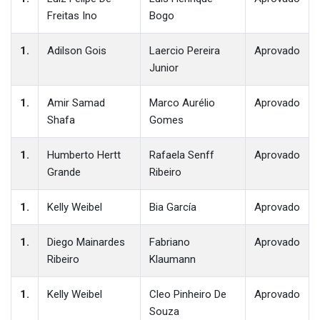
Freitas Ino
Bogo
1.
Adilson Gois
Laercio Pereira
Aprovado
Junior
1.
Amir Samad
Marco Aurélio
Aprovado
Shafa
Gomes
1.
Humberto Hertt
Rafaela Senff
Aprovado
Grande
Ribeiro
1.
Kelly Weibel
Bia García
Aprovado
1.
Diego Mainardes
Fabriano
Aprovado
Ribeiro
Klaumann
1.
Kelly Weibel
Cleo Pinheiro De
Aprovado
Souza