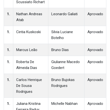
Scussiato Richart
1.
Nathan Andreas
Leonardo Galiati
Aprovado
Atab
1.
Cintia Kuskoski
Silvia Luciane
Aprovado
Botelho
1.
Marcus Leão
Bruno Dias
Aprovado
1.
Roberta De
Giulianne Macedo
Aprovado
Almeida Dias
Goedert
1.
Carlos Henrique
Bruno Bujokas
Aprovado
De Sousa
Rodrigues
Rodrigues
1.
Juliana Kristina
Michelle Nabhan
Aprovado
Ferreira Baduy