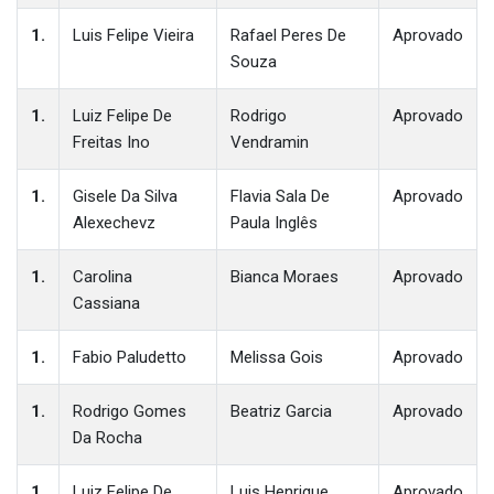
1.
Luis Felipe Vieira
Rafael Peres De
Aprovado
Souza
1.
Luiz Felipe De
Rodrigo
Aprovado
Freitas Ino
Vendramin
1.
Gisele Da Silva
Flavia Sala De
Aprovado
Alexechevz
Paula Inglês
1.
Carolina
Bianca Moraes
Aprovado
Cassiana
1.
Fabio Paludetto
Melissa Gois
Aprovado
1.
Rodrigo Gomes
Beatriz Garcia
Aprovado
Da Rocha
1.
Luiz Felipe De
Luis Henrique
Aprovado